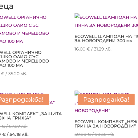
еца
ECOWELL ШАМПОАН НА П
ЗА НОВОРОДЕНИ 300 мл
16.00
€
/ 31.29 лв.
WELL ОРГАНИЧНО
ЕШКО ОЛИО СЪС
АМОВО И ЧЕРЕШОВО
ЛО 100 МЛ
0
€
/ 35.20 лв.
Разпродажба!
Разпродажба!
WELL КОМПЛЕКТ „ЗАЩИТА
ЕЖНА ГРИЖА“
ECOWELL КОМПЛЕКТ „НЕ
Original
ГРИЖА ЗА НОВОРОДЕНИ“
0
€
/ 67.87 лв.
price
Текущата
Original
0
€
/ 54.18 лв.
50.80
€
/ 99.36 лв.