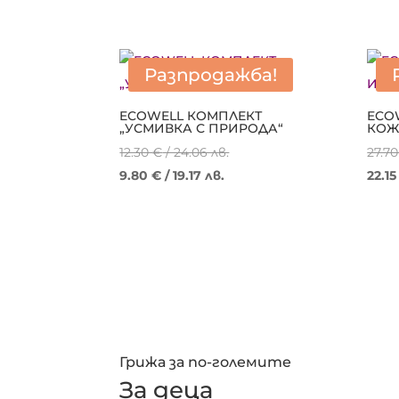
Разпродажба!
ECOWELL КОМПЛЕКТ
ECO
„УСМИВКА С ПРИРОДА“
КОЖ
Original
12.30
€
/ 24.06 лв.
27.7
Текущата
price
9.80
€
/ 19.17 лв.
22.1
цена
was:
е:
12.30 €
9.80 €
/
/
24.06 лв..
19.17 лв..
Грижа за по-големите
За деца