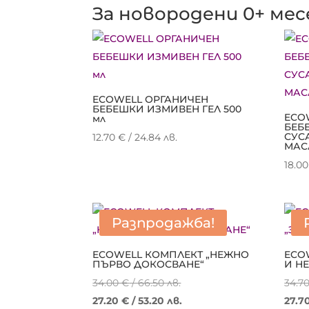
За новородени 0+ мес
ECOWELL ОРГАНИЧЕН
БЕБЕШКИ ИЗМИВЕН ГЕЛ 500
ECO
мл
БЕБ
СУС
12.70
€
/ 24.84 лв.
МАС
18.0
Разпродажба!
ECOWELL КОМПЛЕКТ „НЕЖНО
ECO
ПЪРВО ДОКОСВАНЕ“
И Н
Original
34.00
€
/ 66.50 лв.
34.7
price
Текущата
27.20
€
/ 53.20 лв.
27.7