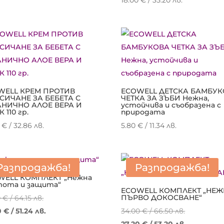
18.00
€
/ 35.20 лв.
WELL КРЕМ ПРОТИВ
ECOWELL ДЕТСКА БАМБУ
СИЧАНЕ ЗА БЕБЕТА С
ЧЕТКА ЗА ЗЪБИ Нежна,
АНИЧНО АЛОЕ ВЕРА И
устойчива и съобразена с
 110 гр.
природата
0
€
/ 32.86 лв.
5.80
€
/ 11.34 лв.
Разпродажба!
Разпродажба!
WELL КОМПЛЕКТ „Нежна
тота и защита“
ECOWELL КОМПЛЕКТ „НЕ
Original
ПЪРВО ДОКОСВАНЕ“
0
€
/ 64.15 лв.
price
Текущата
Original
0
€
/ 51.24 лв.
34.00
€
/ 66.50 лв.
was:
цена
price
Текущат