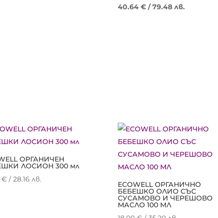
was:
цена
price
Текущат
40.64
€
/ 79.48 лв.
34.70 €
е:
was:
цена
/
27.70 €
50.80 €
е:
67.87 лв..
/
/
40.64 €
54.18 лв..
99.36 лв..
/
79.48 лв..
WELL ОРГАНИЧЕН
ЕШКИ ЛОСИОН 300 мл
0
€
/ 28.16 лв.
ECOWELL ОРГАНИЧНО
БЕБЕШКО ОЛИО СЪС
СУСАМОВО И ЧЕРЕШОВО
МАСЛО 100 МЛ