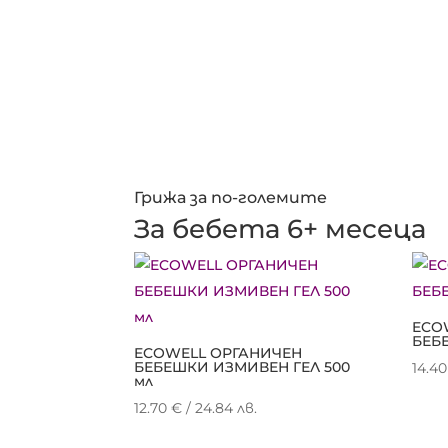
was:
цена
34.00 €
е:
/
27.20 €
66.50 лв..
/
53.20 лв..
Грижа за по-големите
За бебета 6+ месеца
ECO
БЕБ
ECOWELL ОРГАНИЧЕН
БЕБЕШКИ ИЗМИВЕН ГЕЛ 500
14.4
мл
12.70
€
/ 24.84 лв.