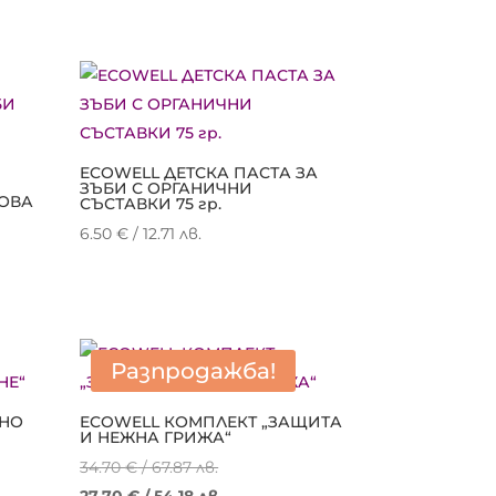
ECOWELL ДЕТСКА ПАСТА ЗА
ЗЪБИ С ОРГАНИЧНИ
КОВА
СЪСТАВКИ 75 гр.
6.50
€
/ 12.71 лв.
Разпродажба!
ЖНО
ECOWELL КОМПЛЕКТ „ЗАЩИТА
И НЕЖНА ГРИЖА“
Original
34.70
€
/ 67.87 лв.
а
price
Текущата